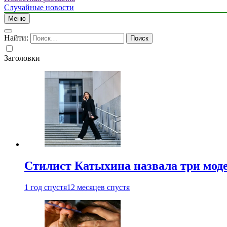
Случайные новости
Меню
Найти:
Заголовки
Стилист Катыхина назвала три моде
1 год спустя
12 месяцев спустя