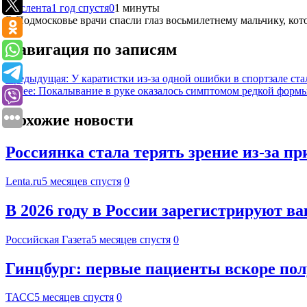
Мослента
1 год спустя
0
1 минуты
В Подмосковье врачи спасли глаз восьмилетнему мальчику, кот
Навигация по записям
Предыдущая:
У каратистки из-за одной ошибки в спортзале ст
Далее:
Покалывание в руке оказалось симптомом редкой формы
Похожие новости
Россиянка стала терять зрение из-за пр
Lenta.ru
5 месяцев спустя
0
В 2026 году в России зарегистрируют в
Российская Газета
5 месяцев спустя
0
Гинцбург: первые пациенты вскоре по
ТАСС
5 месяцев спустя
0