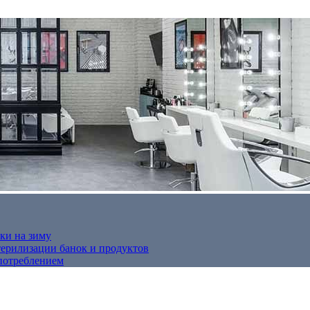
ки на зиму
терилизации банок и продуктов
потреблением