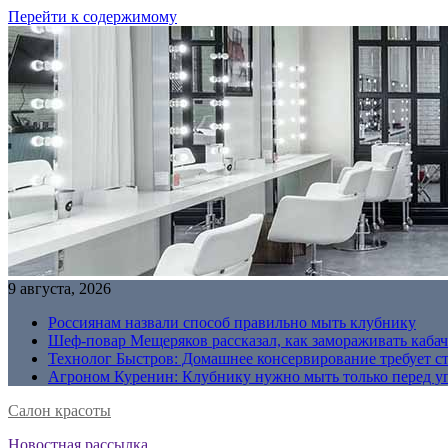
Перейти к содержимому
9 августа, 2026
Россиянам назвали способ правильно мыть клубнику
Шеф-повар Мещеряков рассказал, как замораживать кабач
Технолог Быстров: Домашнее консервирование требует с
Агроном Куренин: Клубнику нужно мыть только перед у
Салон красоты
Новостная рассылка