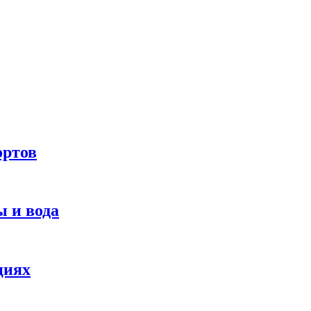
ортов
 и вода
циях