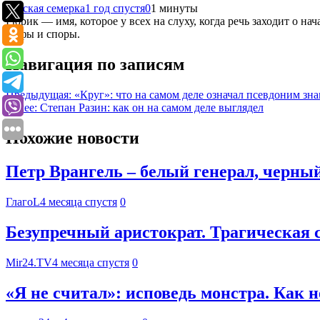
Русская семерка
1 год спустя
0
1 минуты
Рюрик — имя, которое у всех на слуху, когда речь заходит о н
мифы и споры.
Навигация по записям
Предыдущая:
«Круг»: что на самом деле означал псевдоним зн
Далее:
Степан Разин: как он на самом деле выглядел
Похожие новости
Петр Врангель – белый генерал, черны
ГлагоL
4 месяца спустя
0
Безупречный аристократ. Трагическая 
Mir24.TV
4 месяца спустя
0
«Я не считал»: исповедь монстра. Как