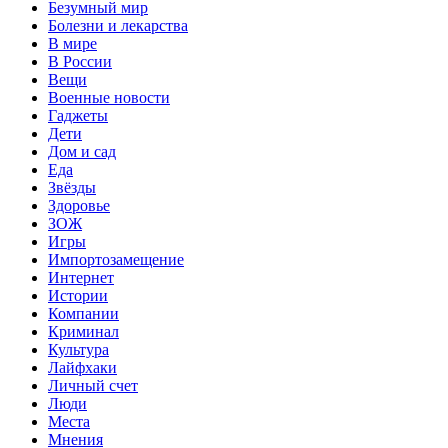
Безумный мир
Болезни и лекарства
В мире
В России
Вещи
Военные новости
Гаджеты
Дети
Дом и сад
Еда
Звёзды
Здоровье
ЗОЖ
Игры
Импортозамещение
Интернет
Истории
Компании
Криминал
Культура
Лайфхаки
Личный счет
Люди
Места
Мнения