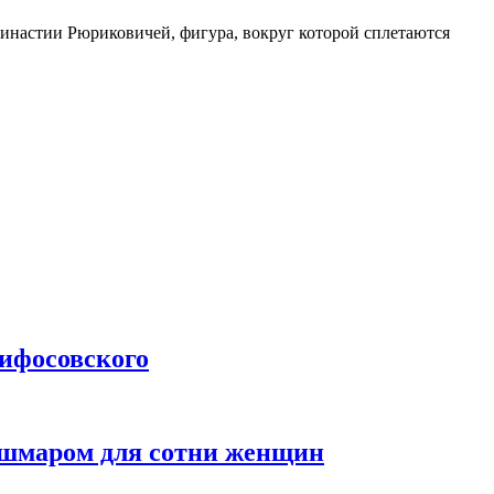
ь династии Рюриковичей, фигура, вокруг которой сплетаются
лифосовского
кошмаром для сотни женщин