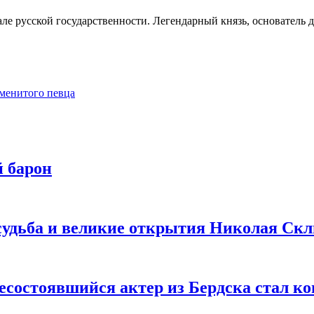
ачале русской государственности. Легендарный князь, основател
аменитого певца
й барон
судьба и великие открытия Николая Ск
 несостоявшийся актер из Бердска стал 