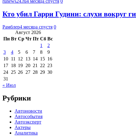
runews24.ru
4 месяца спустя
0
Кто убил Гарри Гудини: слухи вокруг г
Рамблер
4 месяца спустя
0
Август 2026
Пн
Вт
Ср
Чт
Пт
Сб
Вс
1
2
3
4
5
6
7
8
9
10
11
12
13
14
15
16
17
18
19
20
21
22
23
24
25
26
27
28
29
30
31
« Июл
Рубрики
Автоновости
Автособытия
Автоэксперт
Актеры
Аналитика