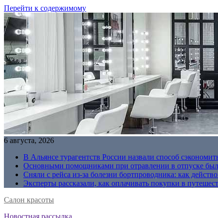
Перейти к содержимому
6 августа, 2026
В Альянсе турагентств России назвали способ сэкономить
Основными помощниками при отравлении в отпуске были
Сняли с рейса из-за болезни бортпроводника: как действо
Эксперты рассказали, как оплачивать покупки в путешес
Салон красоты
Новостная рассылка