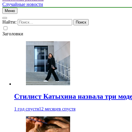
Случайные новости
Меню
Найти:
Заголовки
Стилист Катыхина назвала три моде
1 год спустя
12 месяцев спустя