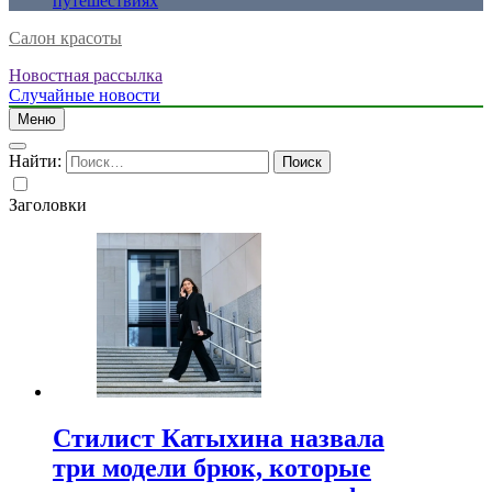
путешествиях
Салон красоты
Новостная рассылка
Случайные новости
Меню
Найти:
Заголовки
Стилист Катыхина назвала
три модели брюк, которые