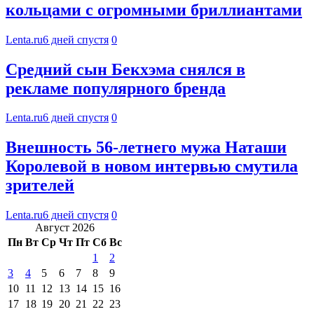
кольцами с огромными бриллиантами
Lenta.ru
6 дней спустя
0
Средний сын Бекхэма снялся в
рекламе популярного бренда
Lenta.ru
6 дней спустя
0
Внешность 56-летнего мужа Наташи
Королевой в новом интервью смутила
зрителей
Lenta.ru
6 дней спустя
0
Август 2026
Пн
Вт
Ср
Чт
Пт
Сб
Вс
1
2
3
4
5
6
7
8
9
10
11
12
13
14
15
16
17
18
19
20
21
22
23