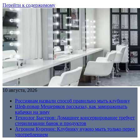
Перейти к содержимому
10 августа, 2026
Россиянам назвали способ правильно мыть клубнику
Шеф-повар Мещеряков рассказал, как замораживать
кабачки на зиму
Технолог Быстров: Домашнее консервирование требует
стерилизации банок и продуктов
Агроном Куренин: Клубнику нужно мыть только перед
употреблением