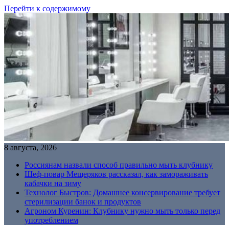
Перейти к содержимому
8 августа, 2026
Россиянам назвали способ правильно мыть клубнику
Шеф-повар Мещеряков рассказал, как замораживать
кабачки на зиму
Технолог Быстров: Домашнее консервирование требует
стерилизации банок и продуктов
Агроном Куренин: Клубнику нужно мыть только перед
употреблением