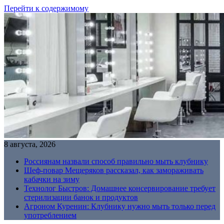
Перейти к содержимому
8 августа, 2026
Россиянам назвали способ правильно мыть клубнику
Шеф-повар Мещеряков рассказал, как замораживать
кабачки на зиму
Технолог Быстров: Домашнее консервирование требует
стерилизации банок и продуктов
Агроном Куренин: Клубнику нужно мыть только перед
употреблением