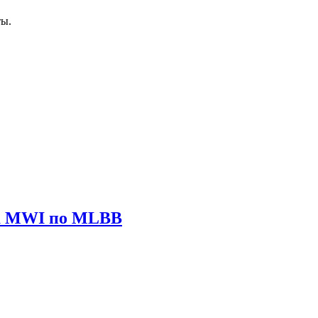
ты.
ира MWI по MLBB