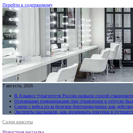
Перейти к содержимому
7 августа, 2026
В Альянсе турагентств России назвали способ сэкономить
Основными помощниками при отравлении в отпуске были
Сняли с рейса из-за болезни бортпроводника: как действо
Эксперты рассказали, как оплачивать покупки в путешес
Салон красоты
Новостная рассылка