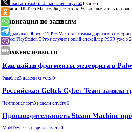
Южный автомобиль
11 месяцев спустя
0
1 минуты
Издание Hi-Tech Mail сообщает, что в России значительно поде
Навигация по записям
Предыдущая:
iPhone 17 Pro Max стал самым дорогим в истории
Далее:
PlayStation 5 Pro получит новый апскейлер PSSR уже в 2
Похожие новости
Как найти фрагменты метеорита в Palwo
Рамблер
3 недели спустя
0
Российская Geltek Cyber Team заняла 
Чемпионат.com
3 недели спустя
0
Производительность Steam Machine про
MobiDevices
3 недели спустя
0