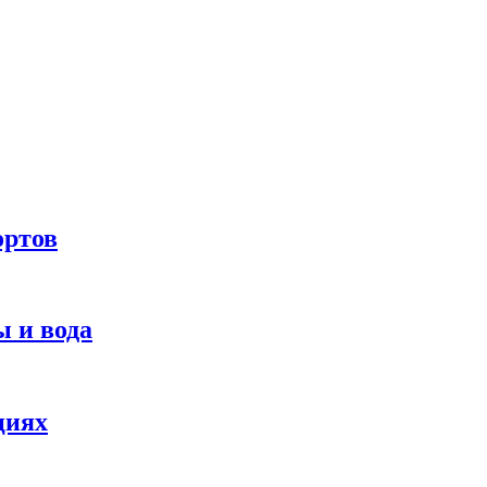
ортов
 и вода
циях