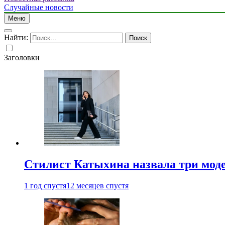
Случайные новости
Меню
Найти:
Заголовки
Стилист Катыхина назвала три моде
1 год спустя
12 месяцев спустя