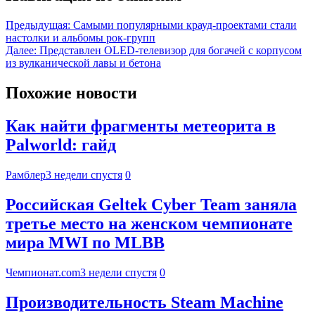
Предыдущая:
Самыми популярными крауд-проектами стали
настолки и альбомы рок-групп
Далее:
Представлен OLED-телевизор для богачей с корпусом
из вулканической лавы и бетона
Похожие новости
Как найти фрагменты метеорита в
Palworld: гайд
Рамблер
3 недели спустя
0
Российская Geltek Cyber Team заняла
третье место на женском чемпионате
мира MWI по MLBB
Чемпионат.com
3 недели спустя
0
Производительность Steam Machine