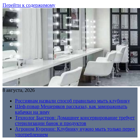
Перейти к содержимому
8 августа, 2026
Россиянам назвали способ правильно мыть клубнику
Шеф-повар Мещеряков рассказал, как замораживать
кабачки на зиму
Технолог Быстров: Домашнее консервирование требует
стерилизации банок и продуктов
Агроном Куренин: Клубнику нужно мыть только перед
употреблением