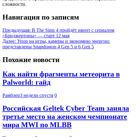
сложности.
Навигация по записям
Предыдущая:
В The Sims 4 пройдёт ивент с сериалом
«Бриджертоны» — старт 12 мая
Далее:
Упор на игры, камеры и экономию энергии:
представлены Snapdragon 4 Gen 5 и 6 Gen 5
Похожие новости
Как найти фрагменты метеорита в
Palworld: гайд
Рамблер
3 недели спустя
0
Российская Geltek Cyber Team заняла
третье место на женском чемпионате
мира MWI по MLBB