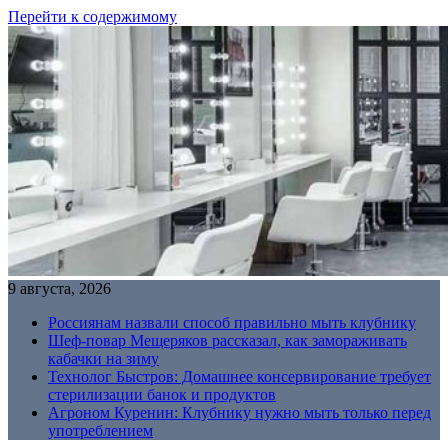
Перейти к содержимому
9 августа, 2026
Россиянам назвали способ правильно мыть клубнику
Шеф-повар Мещеряков рассказал, как замораживать
кабачки на зиму
Технолог Быстров: Домашнее консервирование требует
стерилизации банок и продуктов
Агроном Куренин: Клубнику нужно мыть только перед
употреблением