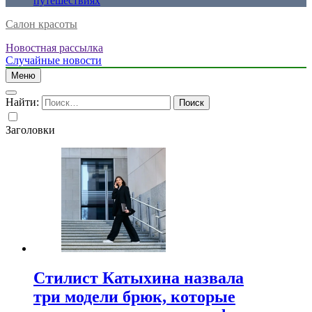
путешествиях
Салон красоты
Новостная рассылка
Случайные новости
Меню
Найти:
Заголовки
Стилист Катыхина назвала
три модели брюк, которые