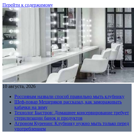
Перейти к содержимому
10 августа, 2026
Россиянам назвали способ правильно мыть клубнику
Шеф-повар Мещеряков рассказал, как замораживать
кабачки на зиму
Технолог Быстров: Домашнее консервирование требует
стерилизации банок и продуктов
Агроном Куренин: Клубнику нужно мыть только перед
употреблением