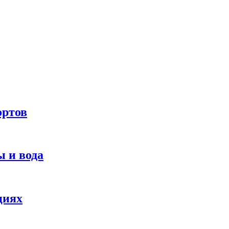
ортов
 и вода
циях