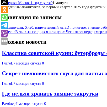
Вечерняя Москва
1 год спустя
0
1 минуты
По данным аналитиков, за первый квартал 2025 года фрукты и 
Навигация по записям
Предыдущая:
Хлеб, напечатанный на 3D-принтере: ученые раб
Далее:
«В чьих-то сердцах я останусь» Чего хотят перед смерт
Похожие новости
Классика советской кухни: бутерброды 
ГлагоL
7 месяцев спустя
0
Секрет шелковистого соуса для пасты: 
ГлагоL
7 месяцев спустя
0
Где нельзя хранить зимние закрутки
Рамблер
7 месяцев спустя
0