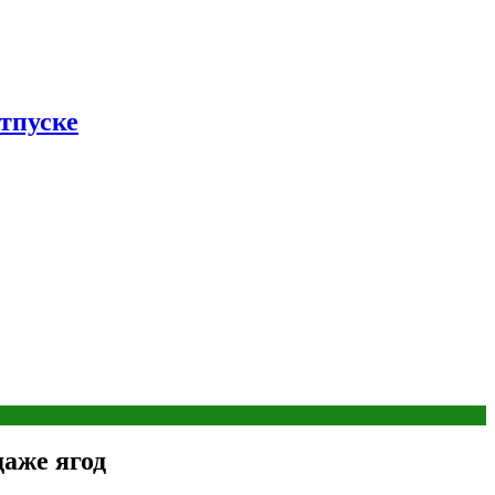
тпуске
аже ягод