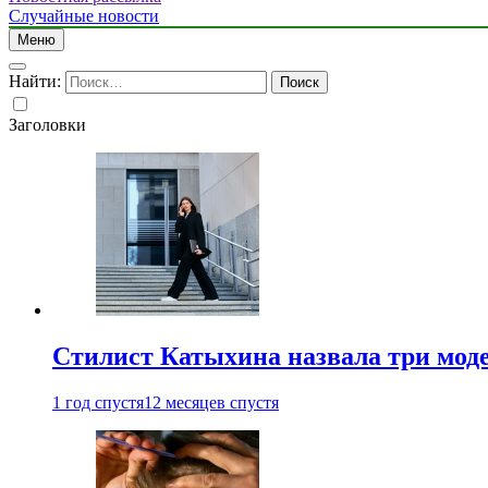
Случайные новости
Меню
Найти:
Заголовки
Стилист Катыхина назвала три моде
1 год спустя
12 месяцев спустя