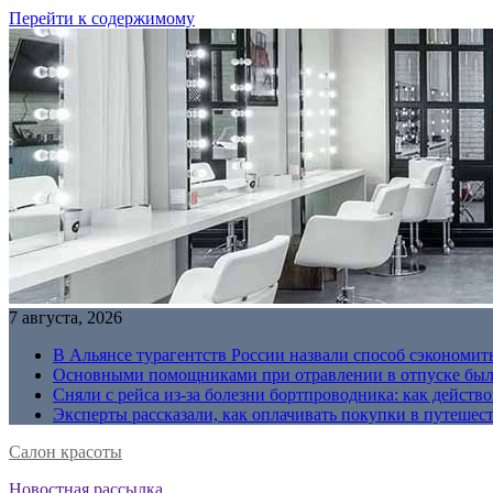
Перейти к содержимому
7 августа, 2026
В Альянсе турагентств России назвали способ сэкономить
Основными помощниками при отравлении в отпуске были
Сняли с рейса из-за болезни бортпроводника: как действо
Эксперты рассказали, как оплачивать покупки в путешес
Салон красоты
Новостная рассылка