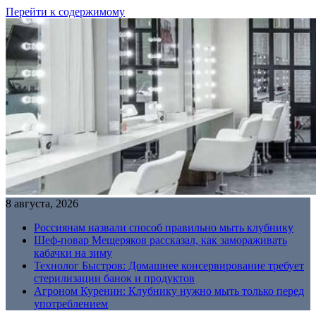
Перейти к содержимому
8 августа, 2026
Россиянам назвали способ правильно мыть клубнику
Шеф-повар Мещеряков рассказал, как замораживать
кабачки на зиму
Технолог Быстров: Домашнее консервирование требует
стерилизации банок и продуктов
Агроном Куренин: Клубнику нужно мыть только перед
употреблением