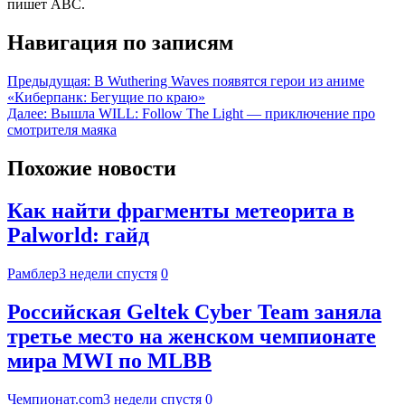
пишет ABC.
Навигация по записям
Предыдущая:
В Wuthering Waves появятся герои из аниме
«Киберпанк: Бегущие по краю»
Далее:
Вышла WILL: Follow The Light — приключение про
смотрителя маяка
Похожие новости
Как найти фрагменты метеорита в
Palworld: гайд
Рамблер
3 недели спустя
0
Российская Geltek Cyber Team заняла
третье место на женском чемпионате
мира MWI по MLBB
Чемпионат.com
3 недели спустя
0