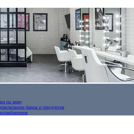
ки на зиму
терилизации банок и продуктов
потреблением