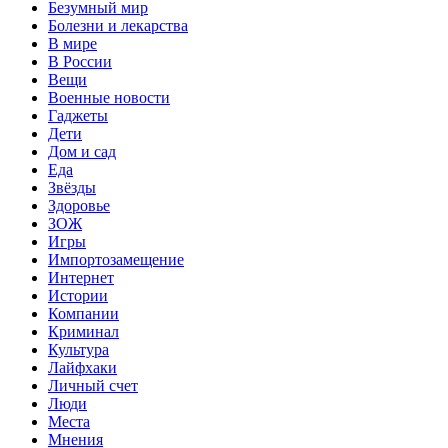
Безумный мир
Болезни и лекарства
В мире
В России
Вещи
Военные новости
Гаджеты
Дети
Дом и сад
Еда
Звёзды
Здоровье
ЗОЖ
Игры
Импортозамещение
Интернет
Истории
Компании
Криминал
Культура
Лайфхаки
Личный счет
Люди
Места
Мнения