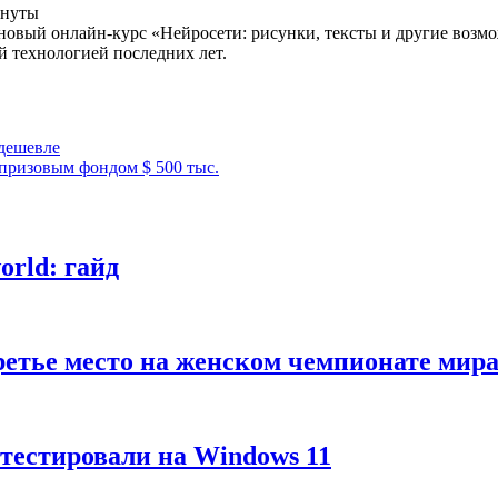
инуты
новый онлайн-курс «Нейросети: рисунки, тексты и другие возм
 технологией последних лет.
одешевле
 призовым фондом $ 500 тыс.
rld: гайд
третье место на женском чемпионате м
тестировали на Windows 11