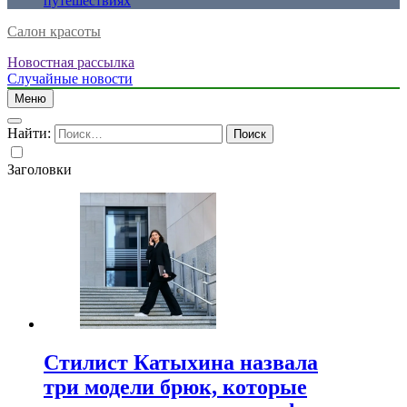
путешествиях
Салон красоты
Новостная рассылка
Случайные новости
Меню
Найти:
Заголовки
Стилист Катыхина назвала
три модели брюк, которые