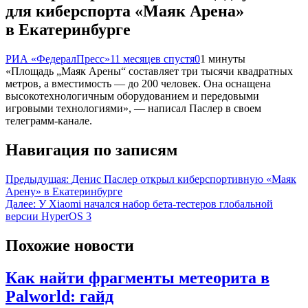
для киберспорта «Маяк Арена»
в Екатеринбурге
РИА «ФедералПресс»
11 месяцев спустя
0
1 минуты
«‎Площадь „Маяк Арены“ составляет три тысячи квадратных
метров, а вместимость — до 200 человек. Она оснащена
высокотехнологичным оборудованием и передовыми
игровыми технологиями», — написал Паслер в своем
телеграмм-канале.
Навигация по записям
Предыдущая:
Денис Паслер открыл киберспортивную «Маяк
Арену» в Екатеринбурге
Далее:
У Xiaomi начался набор бета-тестеров глобальной
версии HyperOS 3
Похожие новости
Как найти фрагменты метеорита в
Palworld: гайд