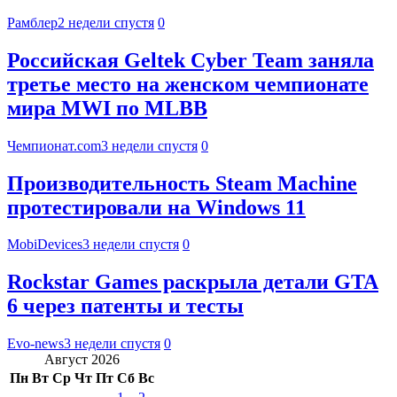
Рамблер
2 недели спустя
0
Российская Geltek Cyber Team заняла
третье место на женском чемпионате
мира MWI по MLBB
Чемпионат.com
3 недели спустя
0
Производительность Steam Machine
протестировали на Windows 11
MobiDevices
3 недели спустя
0
Rockstar Games раскрыла детали GTA
6 через патенты и тесты
Evo-news
3 недели спустя
0
Август 2026
Пн
Вт
Ср
Чт
Пт
Сб
Вс