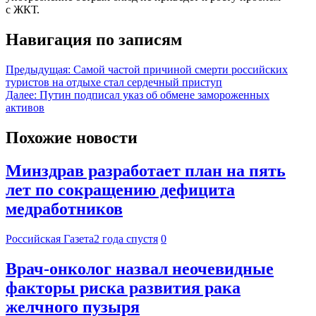
с ЖКТ.
Навигация по записям
Предыдущая:
Самой частой причиной смерти российских
туристов на отдыхе стал сердечный приступ
Далее:
Путин подписал указ об обмене замороженных
активов
Похожие новости
Минздрав разработает план на пять
лет по сокращению дефицита
медработников
Российская Газета
2 года спустя
0
Врач-онколог назвал неочевидные
факторы риска развития рака
желчного пузыря