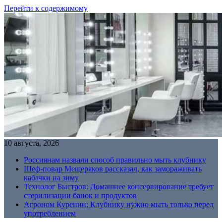
Перейти к содержимому
10 августа, 2026
Россиянам назвали способ правильно мыть клубнику
Шеф-повар Мещеряков рассказал, как замораживать
кабачки на зиму
Технолог Быстров: Домашнее консервирование требует
стерилизации банок и продуктов
Агроном Куренин: Клубнику нужно мыть только перед
употреблением