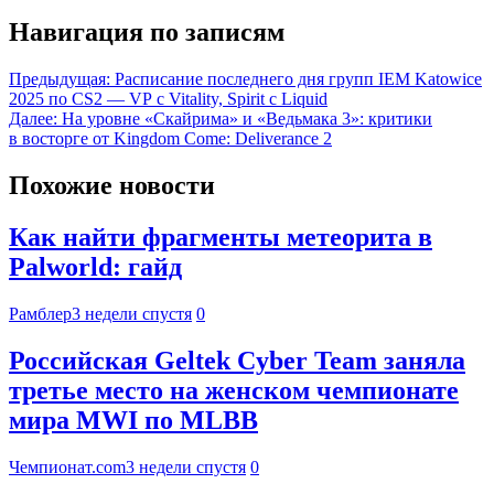
Навигация по записям
Предыдущая:
Расписание последнего дня групп IEM Katowice
2025 по CS2 — VP с Vitality, Spirit с Liquid
Далее:
На уровне «Скайрима» и «Ведьмака 3»: критики
в восторге от Kingdom Come: Deliverance 2
Похожие новости
Как найти фрагменты метеорита в
Palworld: гайд
Рамблер
3 недели спустя
0
Российская Geltek Cyber Team заняла
третье место на женском чемпионате
мира MWI по MLBB
Чемпионат.com
3 недели спустя
0