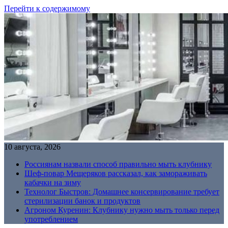
Перейти к содержимому
10 августа, 2026
Россиянам назвали способ правильно мыть клубнику
Шеф-повар Мещеряков рассказал, как замораживать
кабачки на зиму
Технолог Быстров: Домашнее консервирование требует
стерилизации банок и продуктов
Агроном Куренин: Клубнику нужно мыть только перед
употреблением