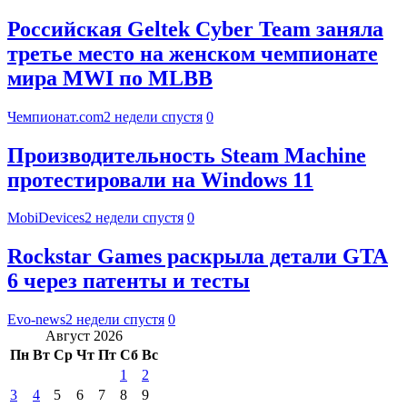
Российская Geltek Cyber Team заняла
третье место на женском чемпионате
мира MWI по MLBB
Чемпионат.com
2 недели спустя
0
Производительность Steam Machine
протестировали на Windows 11
MobiDevices
2 недели спустя
0
Rockstar Games раскрыла детали GTA
6 через патенты и тесты
Evo-news
2 недели спустя
0
Август 2026
Пн
Вт
Ср
Чт
Пт
Сб
Вс
1
2
3
4
5
6
7
8
9