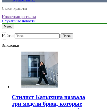
путешествиях
Салон красоты
Новостная рассылка
Случайные новости
Меню
Найти:
Заголовки
Стилист Катыхина назвала
три модели брюк, которые