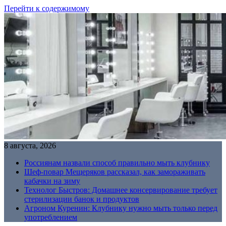
Перейти к содержимому
8 августа, 2026
Россиянам назвали способ правильно мыть клубнику
Шеф-повар Мещеряков рассказал, как замораживать
кабачки на зиму
Технолог Быстров: Домашнее консервирование требует
стерилизации банок и продуктов
Агроном Куренин: Клубнику нужно мыть только перед
употреблением