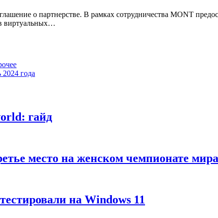
лашение о партнерстве. В рамках сотрудничества MONT предос
 в виртуальных…
рочее
ь 2024 года
rld: гайд
третье место на женском чемпионате м
тестировали на Windows 11