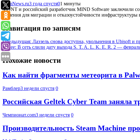
ComNews.ru
3 года спустя
0
1 минуты
MONT и российский разработчик MIND Software заключили сог
решения для миграции и отказоустойчивости инфраструктуры
Навигация по записям
Предыдущая:
Лаэзель снова доступна, увольнения в Ubisoft и п
Далее:
В сеть слили дату выхода S. T. A. L. K. E. R. 2 — феврал
Похожие новости
Как найти фрагменты метеорита в Palwo
Рамблер
3 недели спустя
0
Российская Geltek Cyber Team заняла 
Чемпионат.com
3 недели спустя
0
Производительность Steam Machine про