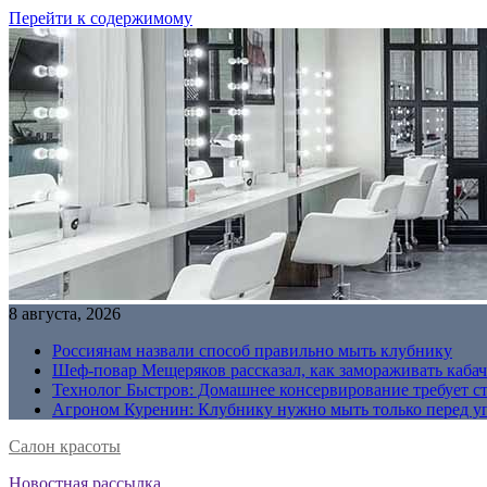
Перейти к содержимому
8 августа, 2026
Россиянам назвали способ правильно мыть клубнику
Шеф-повар Мещеряков рассказал, как замораживать кабач
Технолог Быстров: Домашнее консервирование требует с
Агроном Куренин: Клубнику нужно мыть только перед у
Салон красоты
Новостная рассылка