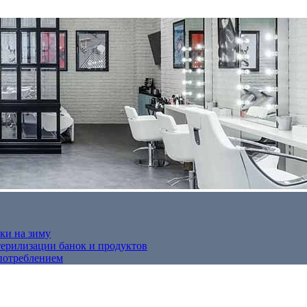
ки на зиму
терилизации банок и продуктов
потреблением