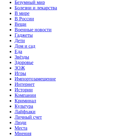
Безумный мир
Болезни и лекарства
В мире
В России
Вещи
Военные новости
Гаджеты
Дети
Дом и сад
Еда
Звёзды
Здоровье
ЗОЖ
Игры
Импортозамещение
Интернет
Истории
Компании
Криминал
Культура
Лайфхаки
Личный счет
Люди
Места
Мнения