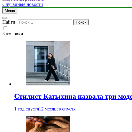
Случайные новости
Меню
Найти:
Заголовки
Стилист Катыхина назвала три моде
1 год спустя
12 месяцев спустя