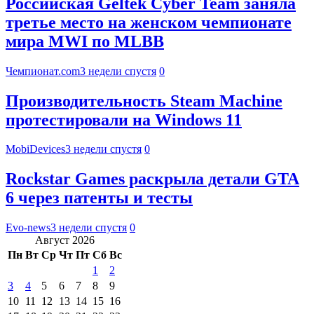
Российская Geltek Cyber Team заняла
третье место на женском чемпионате
мира MWI по MLBB
Чемпионат.com
3 недели спустя
0
Производительность Steam Machine
протестировали на Windows 11
MobiDevices
3 недели спустя
0
Rockstar Games раскрыла детали GTA
6 через патенты и тесты
Evo-news
3 недели спустя
0
Август 2026
Пн
Вт
Ср
Чт
Пт
Сб
Вс
1
2
3
4
5
6
7
8
9
10
11
12
13
14
15
16