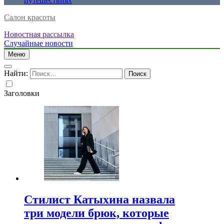
путешествиях
Салон красоты
Новостная рассылка
Случайные новости
Меню
Найти:
Заголовки
Стилист Катыхина назвала
три модели брюк, которые