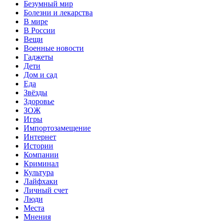
Безумный мир
Болезни и лекарства
В мире
В России
Вещи
Военные новости
Гаджеты
Дети
Дом и сад
Еда
Звёзды
Здоровье
ЗОЖ
Игры
Импортозамещение
Интернет
Истории
Компании
Криминал
Культура
Лайфхаки
Личный счет
Люди
Места
Мнения