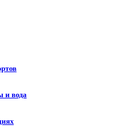
ортов
 и вода
циях