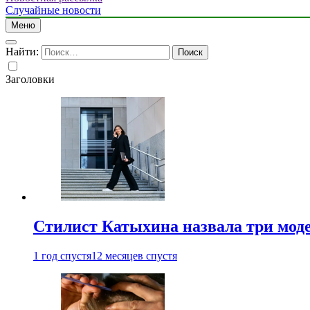
Случайные новости
Меню
Найти:
Заголовки
Стилист Катыхина назвала три моде
1 год спустя
12 месяцев спустя