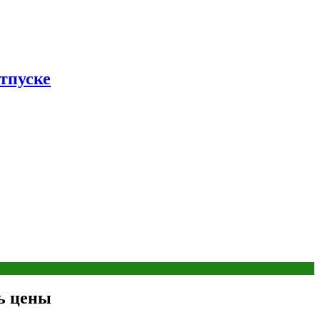
тпуске
ть цены