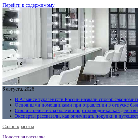
Перейти к содержимому
6 августа, 2026
В Альянсе турагентств России назвали способ сэкономить
Основными помощниками при отравлении в отпуске были
Сняли с рейса из-за болезни бортпроводника: как действо
Эксперты рассказали, как оплачивать покупки в путешес
Салон красоты
Новостная рассылка