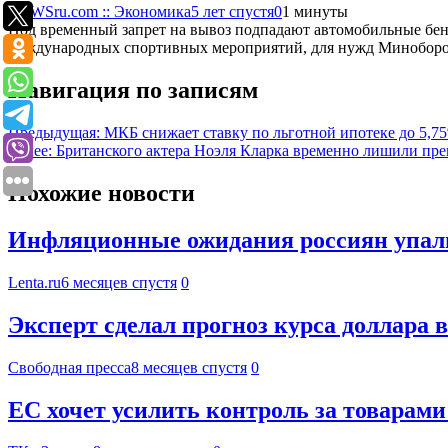
NEWSru.com :: Экономика
5 лет спустя
0
1 минуты
Под временный запрет на вывоз подпадают автомобильные бенз
международных спортивных мероприятий, для нужд Миноборон
Навигация по записям
Предыдущая:
МКБ снижает ставку по льготной ипотеке до 5,7
Далее:
Британского актера Ноэля Кларка временно лишили пр
Похожие новости
Инфляционные ожидания россиян упал
Lenta.ru
6 месяцев спустя
0
Эксперт сделал прогноз курса доллара в
Свободная пресса
8 месяцев спустя
0
ЕС хочет усилить контроль за товарам