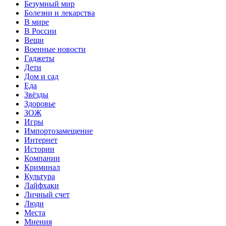
Безумный мир
Болезни и лекарства
В мире
В России
Вещи
Военные новости
Гаджеты
Дети
Дом и сад
Еда
Звёзды
Здоровье
ЗОЖ
Игры
Импортозамещение
Интернет
Истории
Компании
Криминал
Культура
Лайфхаки
Личный счет
Люди
Места
Мнения