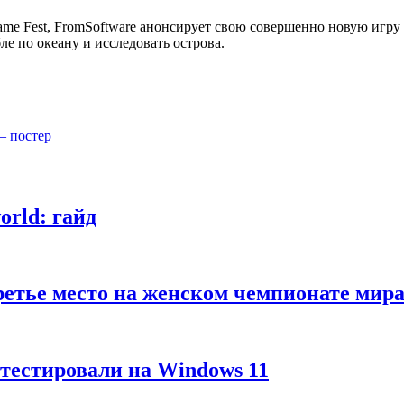
me Fest, FromSoftware анонсирует свою совершенно новую игру Ce
ле по океану и исследовать острова.
— постер
rld: гайд
третье место на женском чемпионате м
тестировали на Windows 11