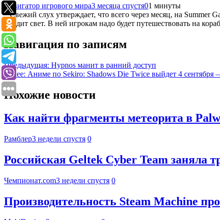
Навигатор игрового мира
3 месяца спустя
0
1 минуты
* Свежий слух утверждает, что всего через месяц, на Summer Ga
увидит свет. В ней игрокам надо будет путешествовать на кораб
Навигация по записям
Предыдущая:
Hypnos манит в ранний доступ
Далее:
Аниме по Sekiro: Shadows Die Twice выйдет 4 сентября 
Похожие новости
Как найти фрагменты метеорита в Palwo
Рамблер
3 недели спустя
0
Российская Geltek Cyber Team заняла 
Чемпионат.com
3 недели спустя
0
Производительность Steam Machine про