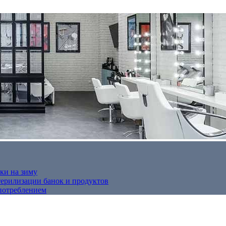
ки на зиму
терилизации банок и продуктов
потреблением