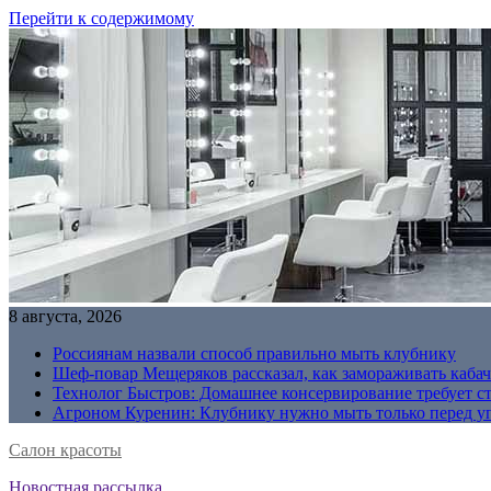
Перейти к содержимому
8 августа, 2026
Россиянам назвали способ правильно мыть клубнику
Шеф-повар Мещеряков рассказал, как замораживать кабач
Технолог Быстров: Домашнее консервирование требует с
Агроном Куренин: Клубнику нужно мыть только перед у
Салон красоты
Новостная рассылка