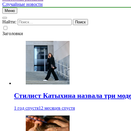
Случайные новости
Меню
Найти:
Заголовки
Стилист Катыхина назвала три моде
1 год спустя
12 месяцев спустя