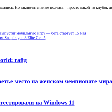
ались. Но заключительные полчаса – просто какой-то клубок де
пустят мобильную игру — бета стартует 15 мая
 Snapdragon 8 Elite Gen 5
rld: гайд
третье место на женском чемпионате м
тестировали на Windows 11