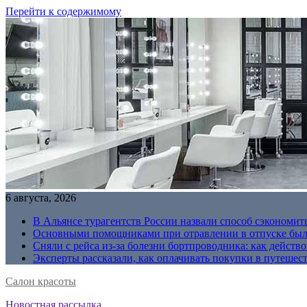
Перейти к содержимому
6 августа, 2026
В Альянсе турагентств России назвали способ сэкономить
Основными помощниками при отравлении в отпуске были
Сняли с рейса из-за болезни бортпроводника: как действо
Эксперты рассказали, как оплачивать покупки в путешес
Салон красоты
Новостная рассылка