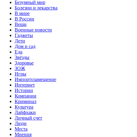
Безумный мир
Болезни и лекарства
В мире
В России
Вещи
Военные новости
Гаджеты
Дети
Дом и сад
Еда
Звёзды
Здоровье
ЗОЖ
Игры
Импортозамещение
Интернет
Истории
Компании
Криминал
Культура
Лайфхаки
Личный счет
Люди
Места
Мнения