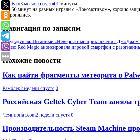
Sports.ru
3 месяца спустя
0
1 минуты
«45-50 минут на равных играли с «Локомотивом», хорошо защищ
оборонялись.
Навигация по записям
Предыдущая:
По аниме «Невероятные приключения ДжоДжо» вы
Далее:
Red Magic анонсировала игровой смартфон с разогнанным
Похожие новости
Как найти фрагменты метеорита в Palwo
Рамблер
2 недели спустя
0
Российская Geltek Cyber Team заняла 
Чемпионат.com
2 недели спустя
0
Производительность Steam Machine про