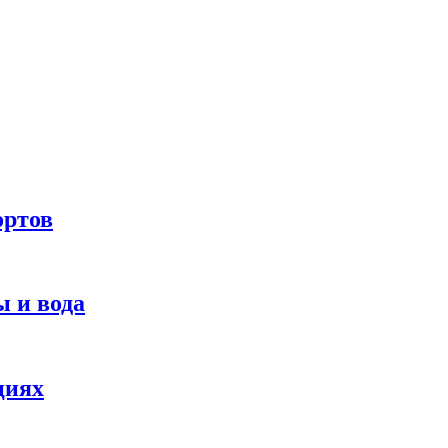
ортов
 и вода
циях