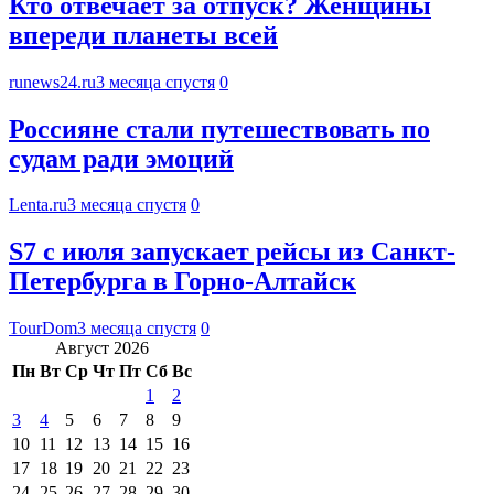
Кто отвечает за отпуск? Женщины
впереди планеты всей
runews24.ru
3 месяца спустя
0
Россияне стали путешествовать по
судам ради эмоций
Lenta.ru
3 месяца спустя
0
S7 с июля запускает рейсы из Санкт-
Петербурга в Горно-Алтайск
TourDom
3 месяца спустя
0
Август 2026
Пн
Вт
Ср
Чт
Пт
Сб
Вс
1
2
3
4
5
6
7
8
9
10
11
12
13
14
15
16
17
18
19
20
21
22
23
24
25
26
27
28
29
30