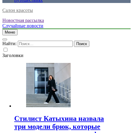
путешествиях
Салон красоты
Новостная рассылка
Случайные новости
Меню
Найти:
Заголовки
Стилист Катыхина назвала
три модели брюк, которые