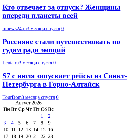
Кто отвечает за отпуск? Женщины
впереди планеты всей
runews24.ru
3 месяца спустя
0
Россияне стали путешествовать по
судам ради эмоций
Lenta.ru
3 месяца спустя
0
S7 с июля запускает рейсы из Санкт-
Петербурга в Горно-Алтайск
TourDom
3 месяца спустя
0
Август 2026
Пн
Вт
Ср
Чт
Пт
Сб
Вс
1
2
3
4
5
6
7
8
9
10
11
12
13
14
15
16
17
18
19
20
21
22
23