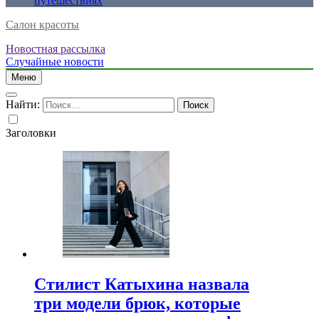
путешествиях
Салон красоты
Новостная рассылка
Случайные новости
Меню
Найти:
Заголовки
Стилист Катыхина назвала
три модели брюк, которые