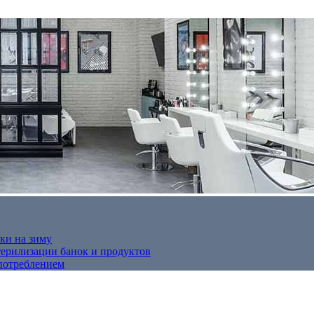
ки на зиму
терилизации банок и продуктов
потреблением