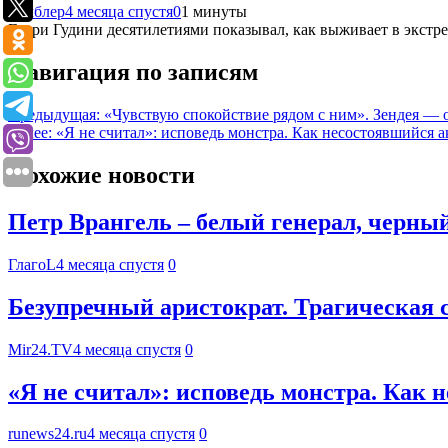
Рамблер
4 месяца спустя
0
1 минуты
Гарри Гудини десятилетиями показывал, как выживает в экстр
Навигация по записям
Предыдущая:
«Чувствую спокойствие рядом с ним». Зендея —
Далее:
«Я не считал»: исповедь монстра. Как несостоявшийся 
Похожие новости
Петр Врангель – белый генерал, черны
ГлагоL
4 месяца спустя
0
Безупречный аристократ. Трагическая 
Mir24.TV
4 месяца спустя
0
«Я не считал»: исповедь монстра. Как
runews24.ru
4 месяца спустя
0