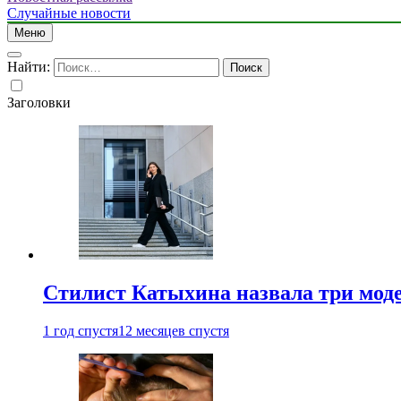
Случайные новости
Меню
Найти:
Заголовки
Стилист Катыхина назвала три моде
1 год спустя
12 месяцев спустя