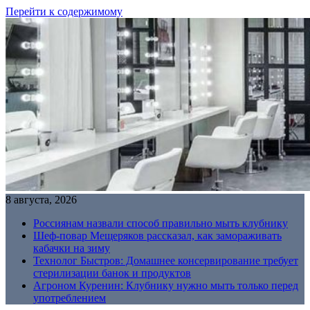
Перейти к содержимому
8 августа, 2026
Россиянам назвали способ правильно мыть клубнику
Шеф-повар Мещеряков рассказал, как замораживать
кабачки на зиму
Технолог Быстров: Домашнее консервирование требует
стерилизации банок и продуктов
Агроном Куренин: Клубнику нужно мыть только перед
употреблением