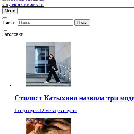
Случайные новости
Меню
Найти:
Заголовки
Стилист Катыхина назвала три моде
1 год спустя
12 месяцев спустя