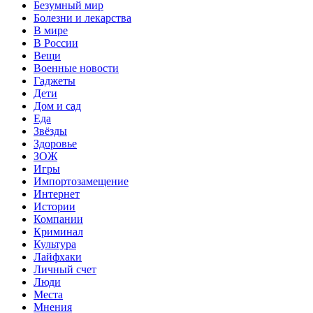
Безумный мир
Болезни и лекарства
В мире
В России
Вещи
Военные новости
Гаджеты
Дети
Дом и сад
Еда
Звёзды
Здоровье
ЗОЖ
Игры
Импортозамещение
Интернет
Истории
Компании
Криминал
Культура
Лайфхаки
Личный счет
Люди
Места
Мнения