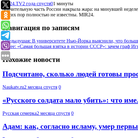
Mir24.TV
2 года спустя
0
1 минуты
Значительную часть России накрыла жара: на минувшей неделе
до сих пор полностью не известны. MIR24.
Навигация по записям
Предыдущая:
В университете Нью-Йорка выяснили, что больши
Далее:
«Самая большая взятка в истории СССР»: зачем граф Иг
Похожие новости
Подсчитано, сколько людей готовы про
Naukatv.ru
2 месяца спустя
0
«Русского солдата мало убить»: что име
Русская семерка
2 месяца спустя
0
Адам: как, согласно исламу, умер перв