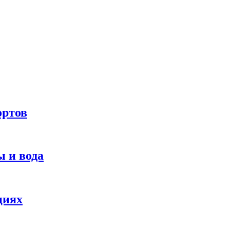
ортов
 и вода
циях