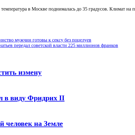
 температура в Москве поднималась до 35 градусов. Климат на п
нство мужчин готовы к сексу без поцелуев
натьев передал советской власти 225 миллионов франков
стить измену
л в виду Фридрих II
ый человек на Земле