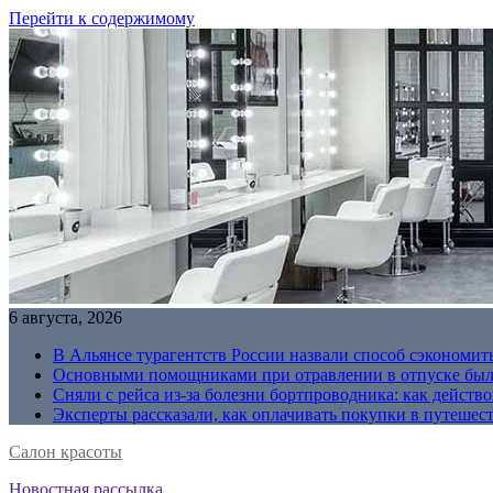
Перейти к содержимому
6 августа, 2026
В Альянсе турагентств России назвали способ сэкономить
Основными помощниками при отравлении в отпуске были
Сняли с рейса из-за болезни бортпроводника: как действо
Эксперты рассказали, как оплачивать покупки в путешес
Салон красоты
Новостная рассылка