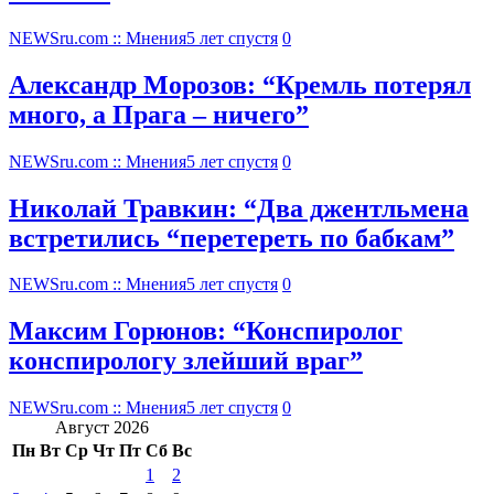
NEWSru.com :: Мнения
5 лет спустя
0
Александр Морозов: “Кремль потерял
много, а Прага – ничего”
NEWSru.com :: Мнения
5 лет спустя
0
Николай Травкин: “Два джентльмена
встретились “перетереть по бабкам”
NEWSru.com :: Мнения
5 лет спустя
0
Максим Горюнов: “Конспиролог
конспирологу злейший враг”
NEWSru.com :: Мнения
5 лет спустя
0
Август 2026
Пн
Вт
Ср
Чт
Пт
Сб
Вс
1
2