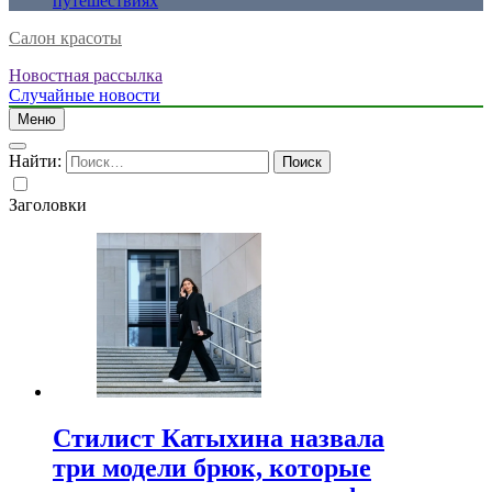
путешествиях
Салон красоты
Новостная рассылка
Случайные новости
Меню
Найти:
Заголовки
Стилист Катыхина назвала
три модели брюк, которые