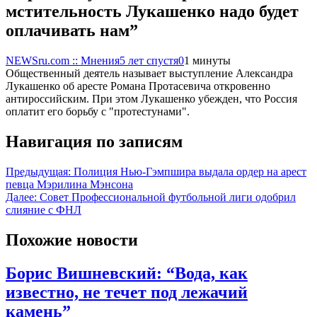
мстительность Лукашенко надо будет
оплачивать нам”
NEWSru.com :: Мнения
5 лет спустя
0
1 минуты
Общественный деятель называет выступление Александра
Лукашенко об аресте Романа Протасевича откровенно
антироссийским. При этом Лукашенко убежден, что Россия
оплатит его борьбу с "протестунами".
Навигация по записям
Предыдущая:
Полиция Нью-Гэмпшира выдала ордер на арест
певца Мэрилина Мэнсона
Далее:
Совет Профессиональной футбольной лиги одобрил
слияние с ФНЛ
Похожие новости
Борис Вишневский: “Вода, как
известно, не течет под лежачий
камень”