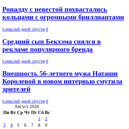
Роналду с невестой похвастались
кольцами с огромными бриллиантами
Lenta.ru
6 дней спустя
0
Средний сын Бекхэма снялся в
рекламе популярного бренда
Lenta.ru
6 дней спустя
0
Внешность 56-летнего мужа Наташи
Королевой в новом интервью смутила
зрителей
Lenta.ru
6 дней спустя
0
Август 2026
Пн
Вт
Ср
Чт
Пт
Сб
Вс
1
2
3
4
5
6
7
8
9