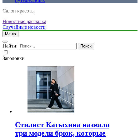
путешествиях
Салон красоты
Новостная рассылка
Случайные новости
Меню
Найти:
Заголовки
Стилист Катыхина назвала
три модели брюк, которые