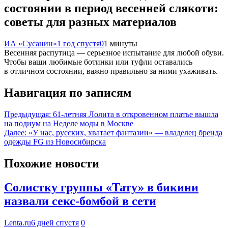
состоянии в период весенней слякоти:
советы для разных материалов
ИА «Сусанин»
1 год спустя
0
1 минуты
Весенняя распутица — серьезное испытание для любой обуви.
Чтобы ваши любимые ботинки или туфли оставались
в отличном состоянии, важно правильно за ними ухаживать.
Навигация по записям
Предыдущая:
61-летняя Лолита в откровенном платье вышла
на подиум на Неделе моды в Москве
Далее:
«У нас, русских, хватает фантазии» — владелец бренда
одежды FG из Новосибирска
Похожие новости
Солистку группы «Тату» в бикини
назвали секс-бомбой в сети
Lenta.ru
6 дней спустя
0