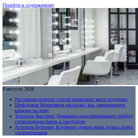
Перейти к содержимому
8 августа, 2026
Россиянам назвали способ правильно мыть клубнику
Шеф-повар Мещеряков рассказал, как замораживать
кабачки на зиму
Технолог Быстров: Домашнее консервирование требует
стерилизации банок и продуктов
Агроном Куренин: Клубнику нужно мыть только перед
употреблением