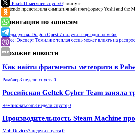
Riot Pixels
11 месяцев спустя
0
1 минуты
Nintendo представила симпатичный платформер Yoshi and the My
Навигация по записям
Предыдущая:
Dragon Quest 7 получит еще один ремейк
Далее:
Эксперт Томилин: теплая осень может влиять на распро
Похожие новости
Как найти фрагменты метеорита в Palwo
Рамблер
3 недели спустя
0
Российская Geltek Cyber Team заняла 
Чемпионат.com
3 недели спустя
0
Производительность Steam Machine про
MobiDevices
3 недели спустя
0