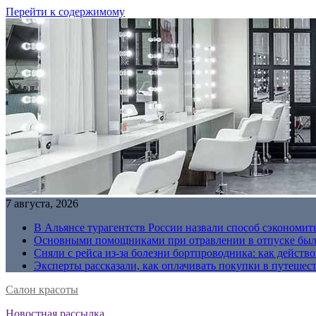
Перейти к содержимому
7 августа, 2026
В Альянсе турагентств России назвали способ сэкономить
Основными помощниками при отравлении в отпуске были
Сняли с рейса из-за болезни бортпроводника: как действо
Эксперты рассказали, как оплачивать покупки в путешес
Салон красоты
Новостная рассылка