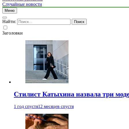
Случайные новости
Меню
Найти:
Заголовки
Стилист Катыхина назвала три моде
1 год спустя
12 месяцев спустя