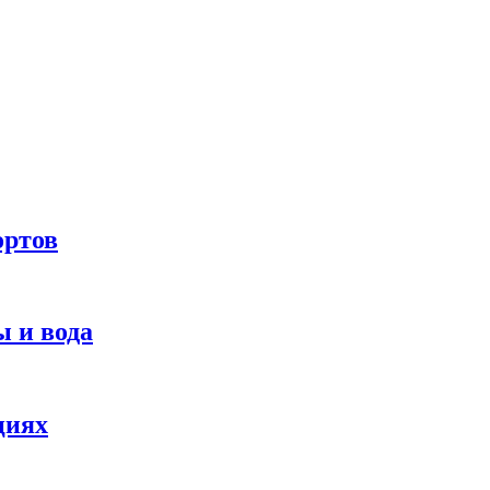
ортов
 и вода
циях