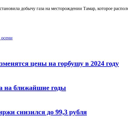
остановила добычу газа на месторождении Тамар, которое распо
 осени
менятся цены на горбушу в 2024 году
ра на ближайшие годы
ржи снизился до 99,3 рубля