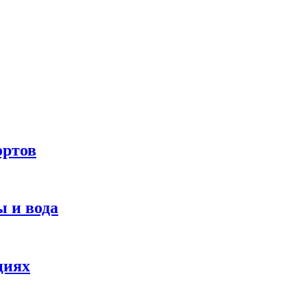
ортов
 и вода
циях