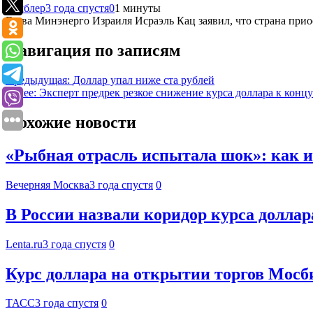
Рамблер
3 года спустя
0
1 минуты
Глава Минэнерго Израиля Исраэль Кац заявил, что страна при
Навигация по записям
Предыдущая:
Доллар упал ниже ста рублей
Далее:
Эксперт предрек резкое снижение курса доллара к концу
Похожие новости
«Рыбная отрасль испытала шок»: как из
Вечерняя Москва
3 года спустя
0
В России назвали коридор курса долла
Lenta.ru
3 года спустя
0
Курс доллара на открытии торгов Мосби
ТАСС
3 года спустя
0