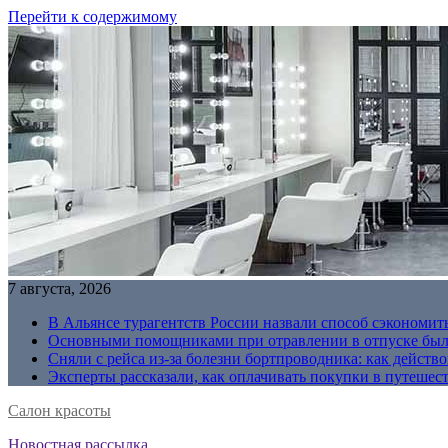
Перейти к содержимому
7 августа, 2026
В Альянсе турагентств России назвали способ сэкономить
Основными помощниками при отравлении в отпуске были
Сняли с рейса из-за болезни бортпроводника: как действо
Эксперты рассказали, как оплачивать покупки в путешес
Салон красоты
Новостная рассылка