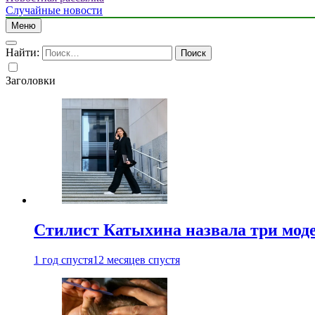
Случайные новости
Меню
Найти:
Заголовки
Стилист Катыхина назвала три моде
1 год спустя
12 месяцев спустя