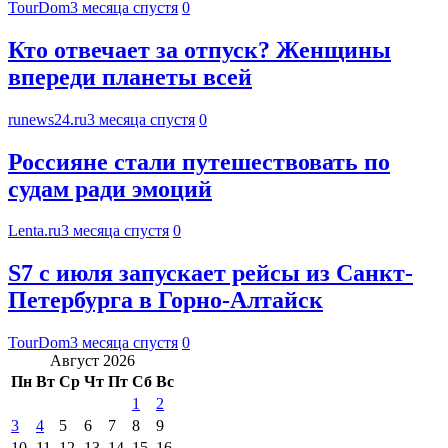
TourDom
3 месяца спустя
0
Кто отвечает за отпуск? Женщины
впереди планеты всей
runews24.ru
3 месяца спустя
0
Россияне стали путешествовать по
судам ради эмоций
Lenta.ru
3 месяца спустя
0
S7 с июля запускает рейсы из Санкт-
Петербурга в Горно-Алтайск
TourDom
3 месяца спустя
0
Август 2026
Пн
Вт
Ср
Чт
Пт
Сб
Вс
1
2
3
4
5
6
7
8
9
10
11
12
13
14
15
16