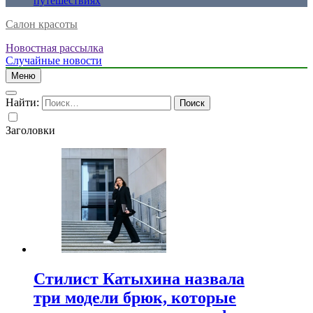
путешествиях
Салон красоты
Новостная рассылка
Случайные новости
Меню
Найти:
Заголовки
Стилист Катыхина назвала
три модели брюк, которые