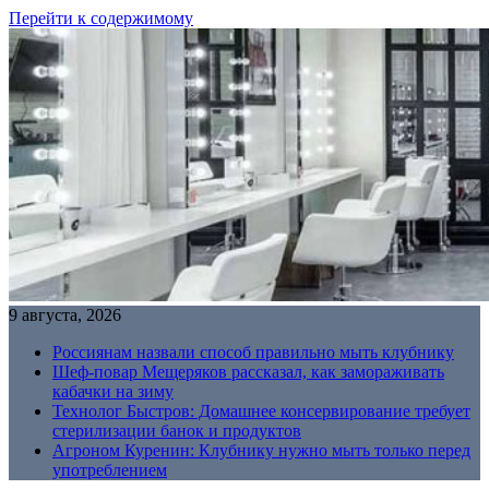
Перейти к содержимому
9 августа, 2026
Россиянам назвали способ правильно мыть клубнику
Шеф-повар Мещеряков рассказал, как замораживать
кабачки на зиму
Технолог Быстров: Домашнее консервирование требует
стерилизации банок и продуктов
Агроном Куренин: Клубнику нужно мыть только перед
употреблением