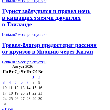
Lenta.ru
7 месяцев спустя
0
Турист заблудился и провел ночь
в кишащих змеями джунглях
в Таиланде
Lenta.ru
7 месяцев спустя
0
Тревел-блогер предостерег россиян
от круизов в Японию через Китай
Lenta.ru
7 месяцев спустя
0
Август 2026
Пн
Вт
Ср
Чт
Пт
Сб
Вс
1
2
3
4
5
6
7
8
9
10
11
12
13
14
15
16
17
18
19
20
21
22
23
24
25
26
27
28
29
30
31
« Июл