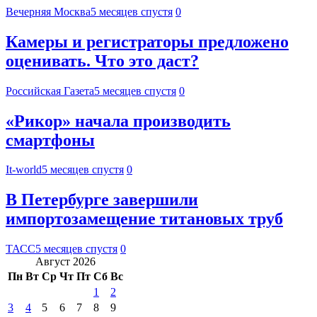
Вечерняя Москва
5 месяцев спустя
0
Камеры и регистраторы предложено
оценивать. Что это даст?
Российская Газета
5 месяцев спустя
0
«Рикор» начала производить
смартфоны
It-world
5 месяцев спустя
0
В Петербурге завершили
импортозамещение титановых труб
ТАСС
5 месяцев спустя
0
Август 2026
Пн
Вт
Ср
Чт
Пт
Сб
Вс
1
2
3
4
5
6
7
8
9