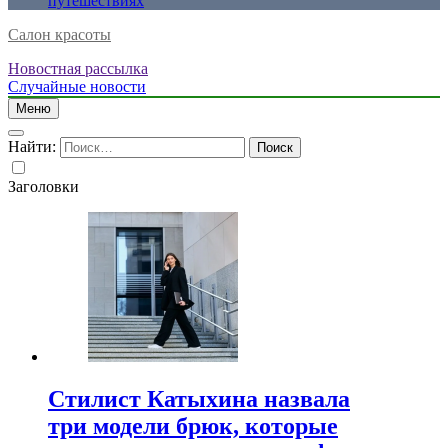
путешествиях
Салон красоты
Новостная рассылка
Случайные новости
Меню
Найти:
Заголовки
Стилист Катыхина назвала
три модели брюк, которые