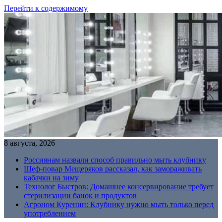
Перейти к содержимому
8 августа, 2026
Россиянам назвали способ правильно мыть клубнику
Шеф-повар Мещеряков рассказал, как замораживать
кабачки на зиму
Технолог Быстров: Домашнее консервирование требует
стерилизации банок и продуктов
Агроном Куренин: Клубнику нужно мыть только перед
употреблением