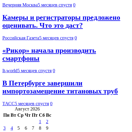
Вечерняя Москва
5 месяцев спустя
0
Камеры и регистраторы предложено
оценивать. Что это даст?
Российская Газета
5 месяцев спустя
0
«Рикор» начала производить
смартфоны
It-world
5 месяцев спустя
0
В Петербурге завершили
импортозамещение титановых труб
ТАСС
5 месяцев спустя
0
Август 2026
Пн
Вт
Ср
Чт
Пт
Сб
Вс
1
2
3
4
5
6
7
8
9