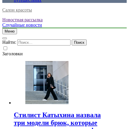
путешествиях
Салон красоты
Новостная рассылка
Случайные новости
Меню
Найти:
Заголовки
Стилист Катыхина назвала
три модели брюк, которые