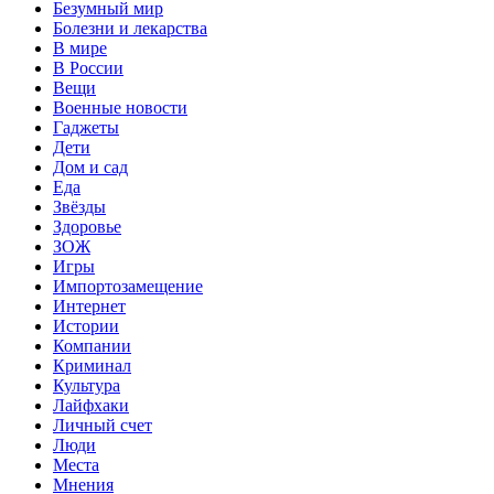
Безумный мир
Болезни и лекарства
В мире
В России
Вещи
Военные новости
Гаджеты
Дети
Дом и сад
Еда
Звёзды
Здоровье
ЗОЖ
Игры
Импортозамещение
Интернет
Истории
Компании
Криминал
Культура
Лайфхаки
Личный счет
Люди
Места
Мнения