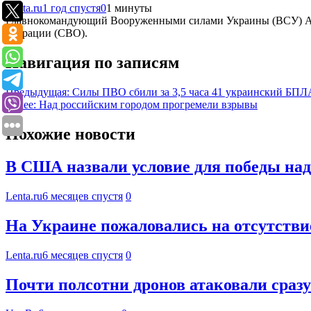
Lenta.ru
1 год спустя
0
1 минуты
Главнокомандующий Вооруженными силами Украины (ВСУ) Алекс
операции (СВО).
Навигация по записям
Предыдущая:
Силы ПВО сбили за 3,5 часа 41 украинский БПЛ
Далее:
Над российским городом прогремели взрывы
Похожие новости
В США назвали условие для победы на
Lenta.ru
6 месяцев спустя
0
На Украине пожаловались на отсутстви
Lenta.ru
6 месяцев спустя
0
Почти полсотни дронов атаковали сраз