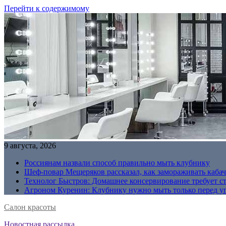
Перейти к содержимому
9 августа, 2026
Россиянам назвали способ правильно мыть клубнику
Шеф-повар Мещеряков рассказал, как замораживать кабач
Технолог Быстров: Домашнее консервирование требует с
Агроном Куренин: Клубнику нужно мыть только перед у
Салон красоты
Новостная рассылка