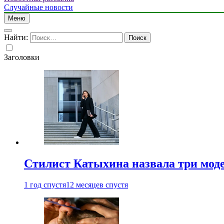
Случайные новости
Меню
Найти:
Заголовки
Стилист Катыхина назвала три моде
1 год спустя
12 месяцев спустя