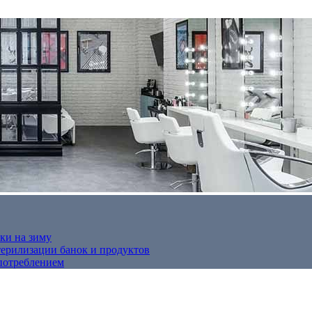
ки на зиму
терилизации банок и продуктов
потреблением