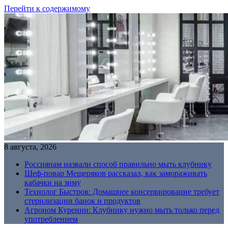
Перейти к содержимому
8 августа, 2026
Россиянам назвали способ правильно мыть клубнику
Шеф-повар Мещеряков рассказал, как замораживать
кабачки на зиму
Технолог Быстров: Домашнее консервирование требует
стерилизации банок и продуктов
Агроном Куренин: Клубнику нужно мыть только перед
употреблением