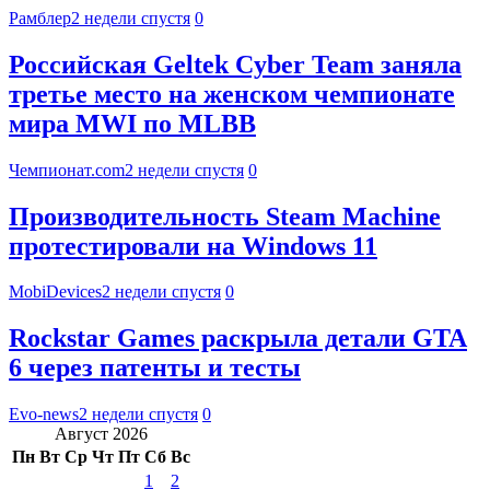
Рамблер
2 недели спустя
0
Российская Geltek Cyber Team заняла
третье место на женском чемпионате
мира MWI по MLBB
Чемпионат.com
2 недели спустя
0
Производительность Steam Machine
протестировали на Windows 11
MobiDevices
2 недели спустя
0
Rockstar Games раскрыла детали GTA
6 через патенты и тесты
Evo-news
2 недели спустя
0
Август 2026
Пн
Вт
Ср
Чт
Пт
Сб
Вс
1
2