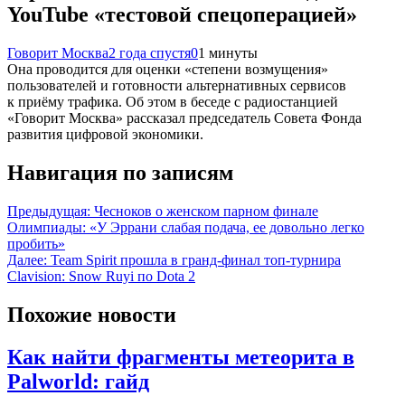
YouTube «тестовой спецоперацией»
Говорит Москва
2 года спустя
0
1 минуты
Она проводится для оценки «степени возмущения»
пользователей и готовности альтернативных сервисов
к приёму трафика. Об этом в беседе с радиостанцией
«Говорит Москва» рассказал председатель Совета Фонда
развития цифровой экономики.
Навигация по записям
Предыдущая:
Чесноков о женском парном финале
Олимпиады: «У Эррани слабая подача, ее довольно легко
пробить»
Далее:
Team Spirit прошла в гранд-финал топ-турнира
Clavision: Snow Ruyi по Dota 2
Похожие новости
Как найти фрагменты метеорита в
Palworld: гайд