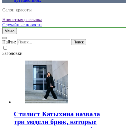
путешествиях
Салон красоты
Новостная рассылка
Случайные новости
Меню
Найти:
Заголовки
Стилист Катыхина назвала
три модели брюк, которые