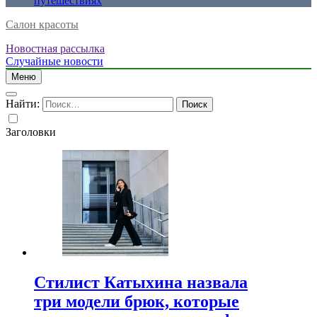
путешествиях
Салон красоты
Новостная рассылка
Случайные новости
Меню
Найти:
Заголовки
Стилист Катыхина назвала
три модели брюк, которые