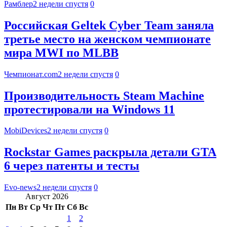
Рамблер
2 недели спустя
0
Российская Geltek Cyber Team заняла
третье место на женском чемпионате
мира MWI по MLBB
Чемпионат.com
2 недели спустя
0
Производительность Steam Machine
протестировали на Windows 11
MobiDevices
2 недели спустя
0
Rockstar Games раскрыла детали GTA
6 через патенты и тесты
Evo-news
2 недели спустя
0
Август 2026
Пн
Вт
Ср
Чт
Пт
Сб
Вс
1
2