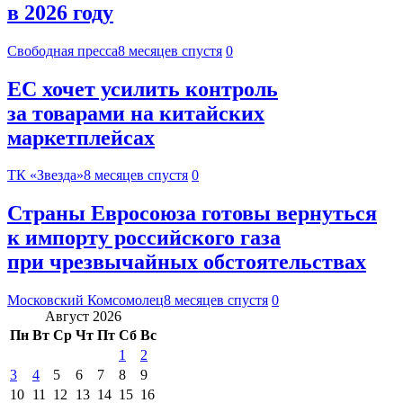
в 2026 году
Свободная пресса
8 месяцев спустя
0
ЕС хочет усилить контроль
за товарами на китайских
маркетплейсах
ТК «Звезда»
8 месяцев спустя
0
Страны Евросоюза готовы вернуться
к импорту российского газа
при чрезвычайных обстоятельствах
Московский Комсомолец
8 месяцев спустя
0
Август 2026
Пн
Вт
Ср
Чт
Пт
Сб
Вс
1
2
3
4
5
6
7
8
9
10
11
12
13
14
15
16