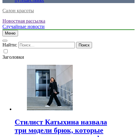
путешествиях
Салон красоты
Новостная рассылка
Случайные новости
Меню
Найти:
Заголовки
Стилист Катыхина назвала
три модели брюк, которые