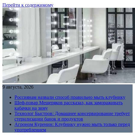
Перейти к содержимому
9 августа, 2026
Россиянам назвали способ правильно мыть клубнику
Шеф-повар Мещеряков рассказал, как замораживать
кабачки на зиму
Технолог Быстров: Домашнее консервирование требует
стерилизации банок и продуктов
Агроном Куренин: Клубнику нужно мыть только перед
употреблением