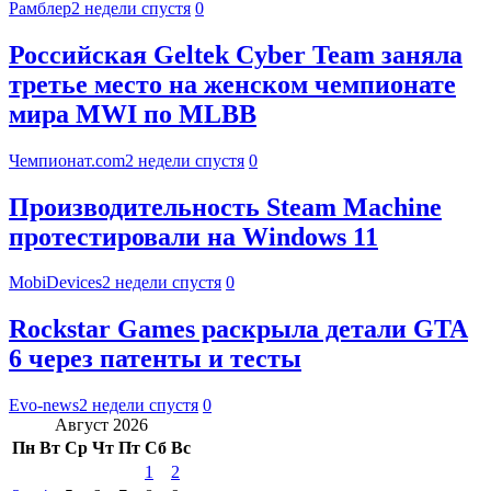
Рамблер
2 недели спустя
0
Российская Geltek Cyber Team заняла
третье место на женском чемпионате
мира MWI по MLBB
Чемпионат.com
2 недели спустя
0
Производительность Steam Machine
протестировали на Windows 11
MobiDevices
2 недели спустя
0
Rockstar Games раскрыла детали GTA
6 через патенты и тесты
Evo-news
2 недели спустя
0
Август 2026
Пн
Вт
Ср
Чт
Пт
Сб
Вс
1
2