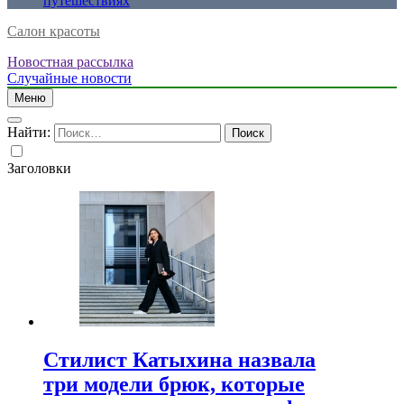
путешествиях
Салон красоты
Новостная рассылка
Случайные новости
Меню
Найти:
Заголовки
Стилист Катыхина назвала
три модели брюк, которые