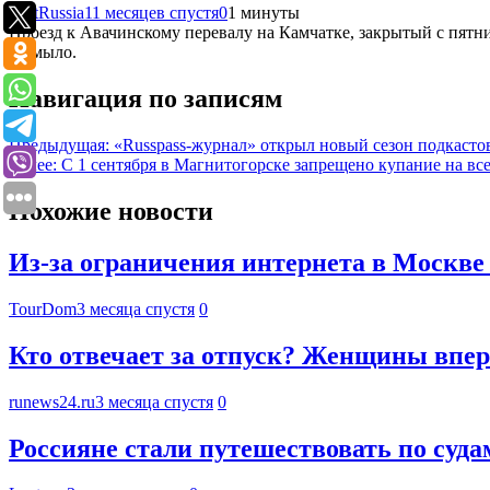
EastRussia
11 месяцев спустя
0
1 минуты
Проезд к Авачинскому перевалу на Камчатке, закрытый с пятни
размыло.
Навигация по записям
Предыдущая:
«Russpass-журнал» открыл новый сезон подкасто
Далее:
С 1 сентября в Магнитогорске запрещено купание на вс
Похожие новости
Из-за ограничения интернета в Москве
TourDom
3 месяца спустя
0
Кто отвечает за отпуск? Женщины впер
runews24.ru
3 месяца спустя
0
Россияне стали путешествовать по суда