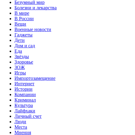
Безумный мир
Болезни и лекарства
В мире
В России
Вещи
Военные новости
Гаджеты
Дети
Дом и сад
Еда
Звёзды
Здоровье
ЗОЖ
Игры
Импортозамещение
Интернет
Истории
Компании
Криминал
Культура
Лайфхаки
Личный счет
Люди
Места
Мнения