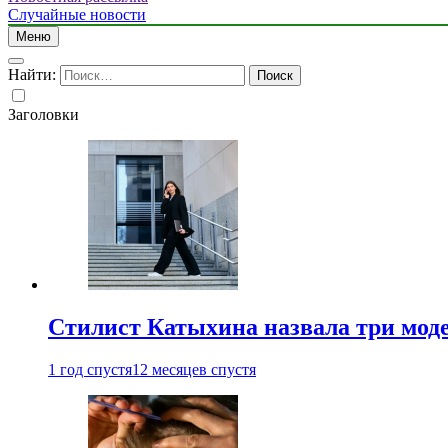
Случайные новости
Меню
Найти:
Заголовки
Стилист Катыхина назвала три моде
1 год спустя
12 месяцев спустя