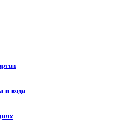
ортов
 и вода
циях