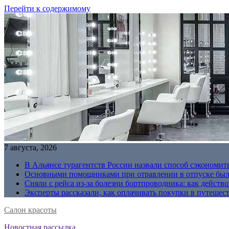
Перейти к содержимому
7 августа, 2026
В Альянсе турагентств России назвали способ сэкономить
Основными помощниками при отравлении в отпуске были
Сняли с рейса из-за болезни бортпроводника: как действо
Эксперты рассказали, как оплачивать покупки в путешес
Салон красоты
Новостная рассылка