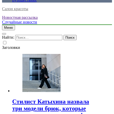
путешествиях
Салон красоты
Новостная рассылка
Случайные новости
Меню
Найти:
Заголовки
Стилист Катыхина назвала
три модели брюк, которые