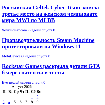
Российская Geltek Cyber Team заняла
третье место на женском чемпионате
мира MWI по MLBB
Чемпионат.com
3 недели спустя
0
Производительность Steam Machine
протестировали на Windows 11
MobiDevices
3 недели спустя
0
Rockstar Games раскрыла детали GTA
6 через патенты и тесты
Evo-news
3 недели спустя
0
Август 2026
Пн
Вт
Ср
Чт
Пт
Сб
Вс
1
2
3
4
5
6
7
8
9