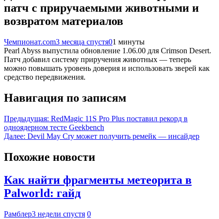
патч с приручаемыми животными и
возвратом материалов
Чемпионат.com
3 месяца спустя
0
1 минуты
Pearl Abyss выпустила обновление 1.06.00 для Crimson Desert.
Патч добавил систему приручения животных — теперь
можно повышать уровень доверия и использовать зверей как
средство передвижения.
Навигация по записям
Предыдущая:
RedMagic 11S Pro Plus поставил рекорд в
одноядерном тесте Geekbench
Далее:
Devil May Cry может получить ремейк — инсайдер
Похожие новости
Как найти фрагменты метеорита в
Palworld: гайд
Рамблер
3 недели спустя
0