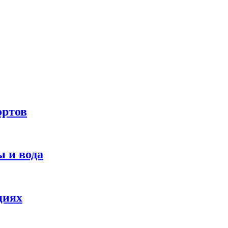
ортов
 и вода
циях