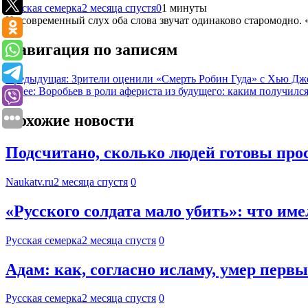
Русская семерка
2 месяца спустя
0
1 минуты
На современный слух оба слова звучат одинаково старомодно.
Навигация по записям
Предыдущая:
Зрители оценили «Смерть Робин Гуда» с Хью Дж
Далее:
Воробьев в роли афериста из будущего: каким получилс
Похожие новости
Подсчитано, сколько людей готовы про
Naukatv.ru
2 месяца спустя
0
«Русского солдата мало убить»: что име
Русская семерка
2 месяца спустя
0
Адам: как, согласно исламу, умер перв
Русская семерка
2 месяца спустя
0