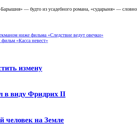
 «Барышня» — будто из усадебного романа, «сударыня» — словно
екманом ниже фильма «Следствие ведут овечки»
я фильм «Касса невест»
стить измену
л в виду Фридрих II
ый человек на Земле