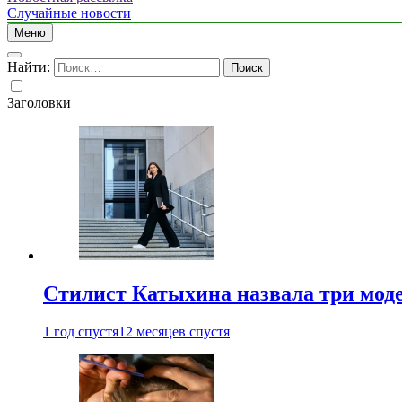
Случайные новости
Меню
Найти:
Заголовки
Стилист Катыхина назвала три моде
1 год спустя
12 месяцев спустя