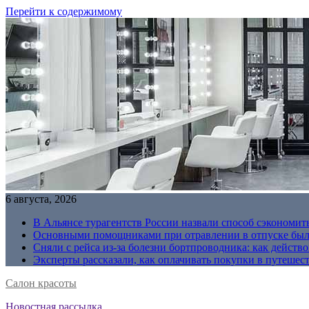
Перейти к содержимому
6 августа, 2026
В Альянсе турагентств России назвали способ сэкономить
Основными помощниками при отравлении в отпуске были
Сняли с рейса из-за болезни бортпроводника: как действо
Эксперты рассказали, как оплачивать покупки в путешес
Салон красоты
Новостная рассылка