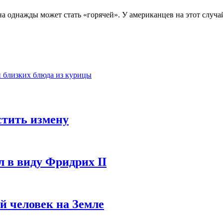
на однажды может стать «горячей». У американцев на этот случ
и близких блюда из курицы
стить измену
л в виду Фридрих II
ый человек на Земле