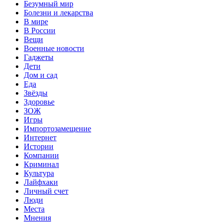
Безумный мир
Болезни и лекарства
В мире
В России
Вещи
Военные новости
Гаджеты
Дети
Дом и сад
Еда
Звёзды
Здоровье
ЗОЖ
Игры
Импортозамещение
Интернет
Истории
Компании
Криминал
Культура
Лайфхаки
Личный счет
Люди
Места
Мнения