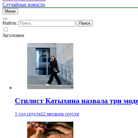
Случайные новости
Меню
Найти:
Заголовки
Стилист Катыхина назвала три моде
1 год спустя
12 месяцев спустя