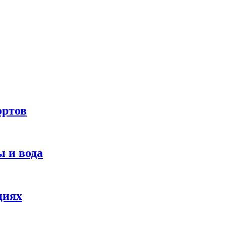
ортов
 и вода
циях