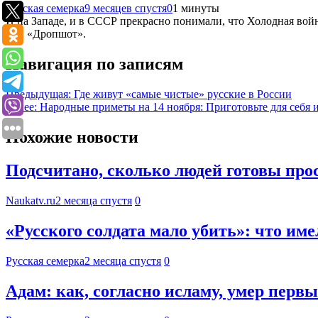
Русская семерка
9 месяцев спустя
0
1 минуты
И на Западе, и в СССР прекрасно понимали, что Холодная вой
или «Дропшот».
Навигация по записям
Предыдущая:
Где живут «самые чистые» русские в России
Далее:
Народные приметы на 14 ноября: Приготовьте для себя 
Похожие новости
Подсчитано, сколько людей готовы про
Naukatv.ru
2 месяца спустя
0
«Русского солдата мало убить»: что име
Русская семерка
2 месяца спустя
0
Адам: как, согласно исламу, умер перв