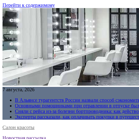
Перейти к содержимому
7 августа, 2026
В Альянсе турагентств России назвали способ сэкономить
Основными помощниками при отравлении в отпуске были
Сняли с рейса из-за болезни бортпроводника: как действо
Эксперты рассказали, как оплачивать покупки в путешес
Салон красоты
Новостная рассылка